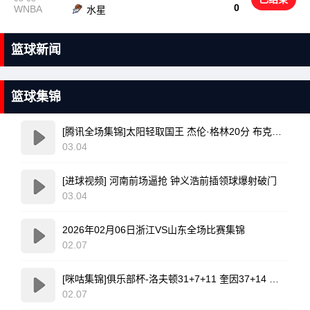
0
WNBA
水星
篮球新闻
篮球集锦
[腾讯全场集锦]太阳轻取国王 杰伦·格林20分 布克复出17+6 威少16+7+4断
03.04
[进球视频] 河南前场逼抢 钟义浩前插领球爆射破门
03.04
2026年02月06日浙江VS山东全场比赛集锦
02.07
[咪咕集锦]俱乐部杯-洛夫顿31+7+11 奎因37+14 上海力克广东
02.07