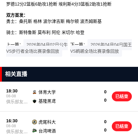
罗德12分2篮板6助攻1抢断 埃利斯4分3篮板2助攻1抢断
双方首发：
勇士：桑托斯 格林 波尔津吉斯 梅尔顿 波杰姆斯基
骑士：斯特鲁斯 莫布利 阿伦 米切尔 哈登
上一篇：
2026年04月02日公牛
下一篇：
2026年04月04日国王
VS步行者全场比赛录像回放
VS鹈鹕全场比赛录像回放
相关直播
18:30
0
体育大学
08-08
已结束
0
基隆黑鸢
俱乐部友谊
赛
16:30
0
虎尾科大
08-08
已结束
0
台湾啤酒
俱乐部友谊
赛