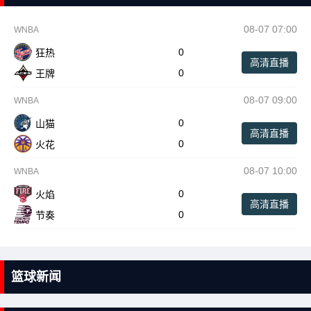
08-07 07:00
WNBA
0
狂热
高清直播
0
王牌
08-07 09:00
WNBA
0
山猫
高清直播
0
火花
08-07 10:00
WNBA
0
火焰
高清直播
0
节奏
篮球新闻