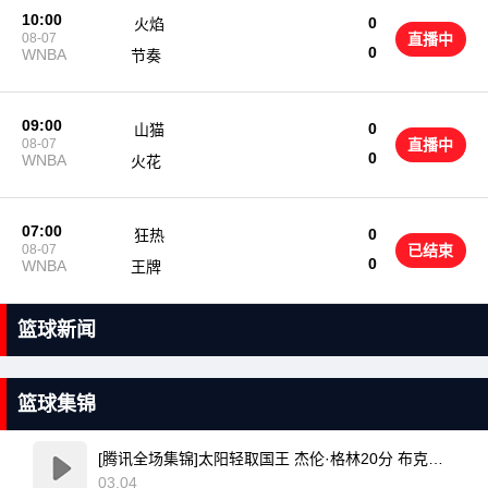
10:00
0
火焰
08-07
直播中
0
WNBA
节奏
09:00
0
山猫
08-07
直播中
0
WNBA
火花
07:00
0
狂热
08-07
已结束
0
WNBA
王牌
篮球新闻
篮球集锦
[腾讯全场集锦]太阳轻取国王 杰伦·格林20分 布克复出17+6 威少16+7+4断
03.04