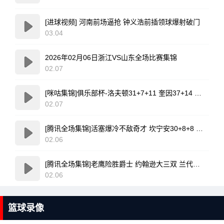
[进球视频] 河南前场逼抢 钟义浩前插领球爆射破门
03.04
2026年02月06日浙江VS山东全场比赛集锦
02.07
[咪咕集锦]俱乐部杯-洛夫顿31+7+11 奎因37+14 上海力克广东
02.07
[腾讯全场集锦]活塞爆冷不敌奇才 坎宁安30+8+8 杜伦退赛 莱利新高20分
02.06
[腾讯全场集锦]老鹰险胜爵士 约翰逊大三双 兰代尔首秀26+11+5 科利尔25+11
02.06
篮球录像