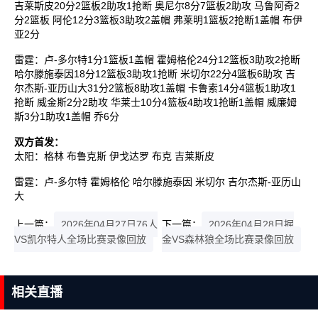
吉莱斯皮20分2篮板2助攻1抢断 奥尼尔8分7篮板2助攻 马鲁阿奇2
分2篮板 阿伦12分3篮板3助攻2盖帽 弗莱明1篮板2抢断1盖帽 布伊
亚2分
雷霆：卢-多尔特1分1篮板1盖帽 霍姆格伦24分12篮板3助攻2抢断
哈尔滕施泰因18分12篮板3助攻1抢断 米切尔22分4篮板6助攻 吉
尔杰斯-亚历山大31分2篮板8助攻1盖帽 卡鲁索14分4篮板1助攻1
抢断 威金斯2分2助攻 华莱士10分4篮板4助攻1抢断1盖帽 威廉姆
斯3分1助攻1盖帽 乔6分
双方首发：
太阳：格林 布鲁克斯 伊戈达罗 布克 吉莱斯皮
雷霆：卢-多尔特 霍姆格伦 哈尔滕施泰因 米切尔 吉尔杰斯-亚历山
大
上一篇：
2026年04月27日76人
下一篇：
2026年04月28日掘
VS凯尔特人全场比赛录像回放
金VS森林狼全场比赛录像回放
相关直播