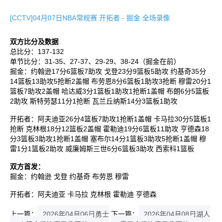
[CCTV]04月07日NBA常规赛 开拓者 - 掘金 全场录像
双方比分及数据
总比分：137-132
单节比分：31-35、27-37、29-29、38-24（掘金在前）
掘金：约翰逊17分6篮板7助攻 戈登23分9篮板5助攻 约基奇35分
14篮板13助攻5抢断2盖帽 布劳恩8分6篮板1助攻3抢断 穆雷20分1
篮板7助攻2盖帽 哈达威3分1篮板1助攻1抢断1盖帽 布朗6分5篮板
2助攻 斯特劳瑟11分1抢断 瓦兰丘纳斯14分3篮板1助攻
开拓者：阿夫迪亚26分4篮板7助攻1抢断1盖帽 卡马拉30分5篮板1
抢断 克林根18分12篮板2盖帽 霍勒迪19分6篮板11助攻 亨德森18
分3篮板3助攻1抢断1盖帽 塞布尔14分1篮板3助攻5抢断1盖帽 穆
雷1分1篮板2助攻 威廉姆斯三世6分6篮板3助攻 西索科1篮板
双方首发：
掘金：约翰逊 戈登 约基奇 布劳恩 穆雷
开拓者：阿夫迪亚 卡马拉 克林根 霍勒迪 亨德森
上一篇：
2026年04月06日勇士
下一篇：
2026年04月08日湖人