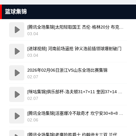
篮球集锦
[腾讯全场集锦]太阳轻取国王 杰伦·格林20分 布克复出17+6 威少16+7+4断
03.04
[进球视频] 河南前场逼抢 钟义浩前插领球爆射破门
03.04
2026年02月06日浙江VS山东全场比赛集锦
02.07
[咪咕集锦]俱乐部杯-洛夫顿31+7+11 奎因37+14 上海力克广东
02.07
[腾讯全场集锦]活塞爆冷不敌奇才 坎宁安30+8+8 杜伦退赛 莱利新高20分
02.06
[腾讯全场集锦]老鹰险胜爵士 约翰逊大三双 兰代尔首秀26+11+5 科利尔25+11