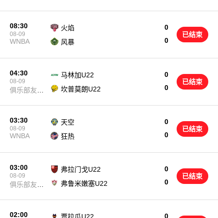
08:30
0
火焰
08-09
已结束
0
WNBA
风暴
04:30
0
马林加U22
08-09
已结束
0
坎普莫朗U22
俱乐部友谊
赛
03:30
0
天空
08-09
已结束
0
WNBA
狂热
03:00
0
弗拉门戈U22
08-09
已结束
0
弗鲁米嫩塞U22
俱乐部友谊
赛
02:00
0
贾拉瓜U22