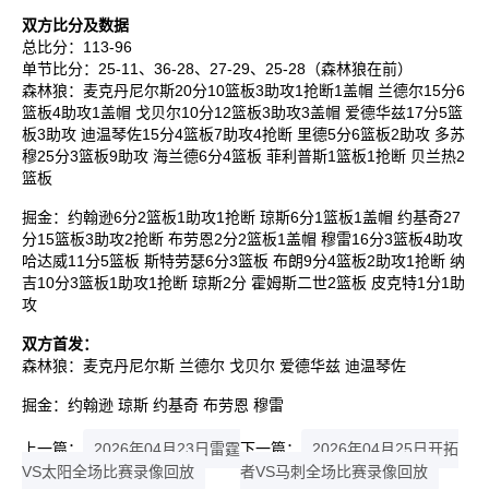
双方比分及数据
总比分：113-96
单节比分：25-11、36-28、27-29、25-28（森林狼在前）
森林狼：麦克丹尼尔斯20分10篮板3助攻1抢断1盖帽 兰德尔15分6
篮板4助攻1盖帽 戈贝尔10分12篮板3助攻3盖帽 爱德华兹17分5篮
板3助攻 迪温琴佐15分4篮板7助攻4抢断 里德5分6篮板2助攻 多苏
穆25分3篮板9助攻 海兰德6分4篮板 菲利普斯1篮板1抢断 贝兰热2
篮板
掘金：约翰逊6分2篮板1助攻1抢断 琼斯6分1篮板1盖帽 约基奇27
分15篮板3助攻2抢断 布劳恩2分2篮板1盖帽 穆雷16分3篮板4助攻
哈达威11分5篮板 斯特劳瑟6分3篮板 布朗9分4篮板2助攻1抢断 纳
吉10分3篮板1助攻1抢断 琼斯2分 霍姆斯二世2篮板 皮克特1分1助
攻
双方首发：
森林狼：麦克丹尼尔斯 兰德尔 戈贝尔 爱德华兹 迪温琴佐
掘金：约翰逊 琼斯 约基奇 布劳恩 穆雷
上一篇：
2026年04月23日雷霆
下一篇：
2026年04月25日开拓
VS太阳全场比赛录像回放
者VS马刺全场比赛录像回放