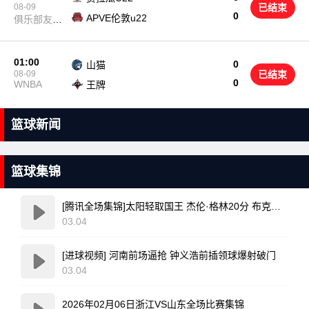
08-09
已结束
0
APVE伦敦u22
俱乐部友谊
赛
01:00
0
山猫
08-09
已结束
0
WNBA
王牌
篮球新闻
篮球集锦
[腾讯全场集锦]太阳轻取国王 杰伦·格林20分 布克复出17+6 威少16+7+4断
03.04
[进球视频] 河南前场逼抢 钟义浩前插领球爆射破门
03.04
2026年02月06日浙江VS山东全场比赛集锦