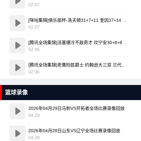
02.07
[咪咕集锦]俱乐部杯-洛夫顿31+7+11 奎因37+14 上海力克广东
02.07
[腾讯全场集锦]活塞爆冷不敌奇才 坎宁安30+8+8 杜伦退赛 莱利新高20分
02.06
[腾讯全场集锦]老鹰险胜爵士 约翰逊大三双 兰代尔首秀26+11+5 科利尔25+11
02.06
篮球录像
2026年04月29日马刺VS开拓者全场比赛录像回放
04.29
2026年04月28日山东VS辽宁全场比赛录像回放
04.29