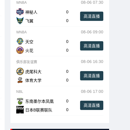
08-06 07:30
WNBA
0
神秘人
高清直播
0
飞翼
08-06 09:00
WNBA
0
天空
高清直播
0
火花
08-06 16:30
俱乐部友谊赛
0
虎尾科大
高清直播
0
体育大学
08-06 17:00
NBL
0
东南墨尔本凤凰
高清直播
0
日本B联赛联队