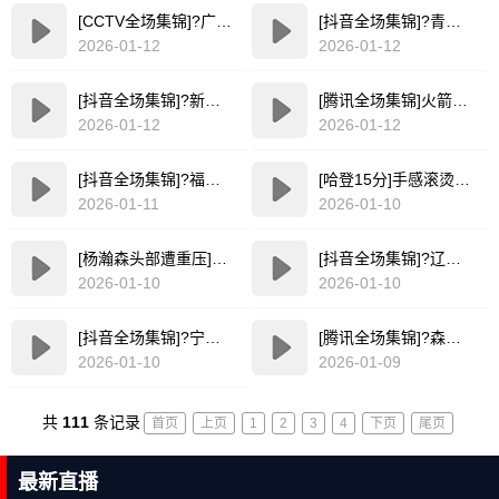
[CCTV全场集锦]?广东30分终结辽宁3连胜 奎因&萨姆纳合轰57分 辽宁三分24中3
[抖音全场集锦]?青岛击败吉林 段昂君17分 赵嘉义15分 曾繁日5中0
2026-01-12
2026-01-12
[抖音全场集锦]?新疆39分大胜送江苏8连败 阿不都19分钟15分5板 庞峥麟15分
[腾讯全场集锦]火箭不敌西部倒一国王遭遇3连败！申京复出19+9 阿门31+13+6
2026-01-12
2026-01-12
[抖音全场集锦]?福建3人20+轻取天津结束3连败！邹阳21+5 林庭谦33分
[哈登15分]手感滚烫！哈登打满首节7中5砍下15分剪辑
2026-01-11
2026-01-10
[杨瀚森头部遭重压]杨瀚森积极拼抢倒地?头部被亚当斯坐到重压！随后被换下场休息
[抖音全场集锦]?辽宁送江苏7连败 王岚嵚23+5 莫兰德14+21 蒋浩然14分
2026-01-10
2026-01-10
[抖音全场集锦]?宁波主场力克同曦 辛普森22+4 法尔14+10 赵柏清19+5
[腾讯全场集锦]?森林狼力擒骑士迎4连胜！华子25+7+9&生涯1万分 米切尔30+7+8
2026-01-10
2026-01-09
共
111
条记录
首页
上页
1
2
3
4
下页
尾页
最新直播