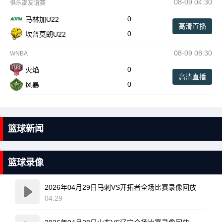
08-09 04:30
俱乐部友谊赛
0
马林加U22
高清直播
0
坎普莫朗U22
08-09 08:30
WNBA
0
火焰
高清直播
0
风暴
篮球新闻
篮球录像
2026年04月29日马刺VS开拓者全场比赛录像回放
04.29