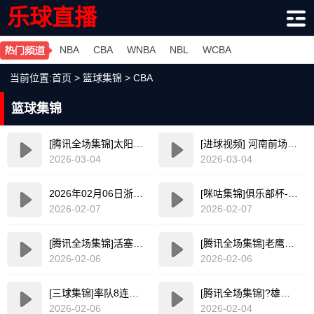
乐球直播
NBA
CBA
WNBA
NBL
WCBA
当前位置:
首页
>
篮球集锦
>
CBA
篮球集锦
[腾讯全场集锦]太阳轻取国王 杰伦·格林20分 布克复出17+6 威少16+7+4断
[进球视频] 河南前场逼抢 钟义浩前插领球爆射破门
2026-03-04
2026-03-04
2026年02月06日浙江VS山东全场比赛集锦
[咪咕集锦]俱乐部杯-洛夫顿31+7+11 奎因37+14 上海力克广东
2026-02-07
2026-02-07
[腾讯全场集锦]活塞爆冷不敌奇才 坎宁安30+8+8 杜伦退赛 莱利新高20分
[腾讯全场集锦]老鹰险胜爵士 约翰逊大三双 兰代尔首秀26+11+5 科利尔25+11
2026-02-06
2026-02-06
[三球集锦]率队8连胜！拉梅洛·鲍尔全场贡献20分6板4助
[腾讯全场集锦]?雄鹿大胜公牛止5连败 库兹马31+10+6 怀特21+10 河村5+5+7+1
2026-02-06
2026-02-04