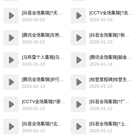
[抖音全场集锦]?天津拒逆转力克山东 哈姆雷特26+8+9 林庭谦25+7 鲍威尔22分
[CCTV全场集锦]?吉林爆冷击败广厦 威尔逊30+13 姜伟泽18+6 胡金秋18分
2026-02-03
2026-02-03
[腾讯全场集锦]灰熊7人上双力擒森林狼止6连败 小贾伦30+6 爱德华兹39+7
[抖音全场集锦]?新疆送四川18连败 吴冠希13+12 齐麟11分 哈里斯19+7
2026-02-03
2026-01-23
[乌布雷个人集锦]乌布雷vs火箭贡献26分4篮板3助攻集锦
[腾讯全场集锦]掘金险胜鹈鹕 贾马尔·穆雷35+9 沃特森31+7+5 墨菲31+5
2026-01-23
2026-01-14
[腾讯全场集锦]步行者险胜绿军迎三连胜 西卡抛投准绝杀 赫夫20分 布朗缺战
[哈登里程碑]哈登生涯得28598分超越奥尼尔 升NBA历史第九
2026-01-13
2026-01-13
[CCTV全场集锦]?廖三宁三分绝杀北控险胜福建 曾凌铉33分&三分球9投全中
[抖音全场集锦]?广厦击败宁波取2连胜 胡金秋21+7 赵嘉仁11分 宁鸿宇14分
2026-01-13
2026-01-12
[抖音全场集锦]?北京不敌深圳近6战4负！史密斯45+9+9 王浩然25分 杰曼34+6
[抖音全场集锦]?上海击败山西豪取9连胜 洛夫顿29+15 李弘权18分 迪亚洛22分
2026-01-12
2026-01-12