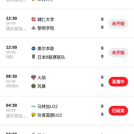
赛
12:30
0
辅仁大学
08-09
未开始
0
黎明学院
俱乐部友谊
赛
12:00
0
墨尔本联
08-09
未开始
0
NBL
日本B联赛联队
08:30
0
火焰
08-09
直播中
0
WNBA
风暴
04:30
0
马林加U22
08-09
已结束
0
坎普莫朗U22
俱乐部友谊
赛