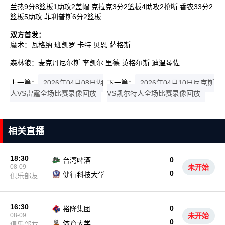
兰热9分8篮板1助攻2盖帽 克拉克3分2篮板4助攻2抢断 香农33分2
篮板5助攻 菲利普斯6分2篮板
双方首发：
魔术：瓦格纳 班凯罗 卡特 贝恩 萨格斯
森林狼：麦克丹尼尔斯 李凯尔 里德 英格尔斯 迪温琴佐
上一篇：
2026年04月08日湖
下一篇：
2026年04月10日尼克斯
人VS雷霆全场比赛录像回放
VS凯尔特人全场比赛录像回放
相关直播
18:30
0
台湾啤酒
08-09
未开始
0
健行科技大学
俱乐部友谊
赛
16:30
0
裕隆集团
08-09
未开始
0
体育大学
俱乐部友谊