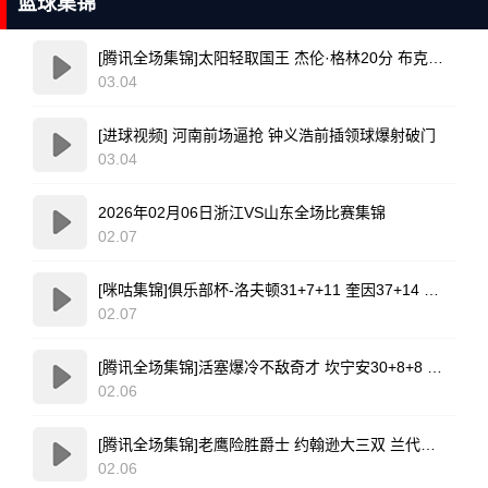
篮球集锦
[腾讯全场集锦]太阳轻取国王 杰伦·格林20分 布克复出17+6 威少16+7+4断
03.04
[进球视频] 河南前场逼抢 钟义浩前插领球爆射破门
03.04
2026年02月06日浙江VS山东全场比赛集锦
02.07
[咪咕集锦]俱乐部杯-洛夫顿31+7+11 奎因37+14 上海力克广东
02.07
[腾讯全场集锦]活塞爆冷不敌奇才 坎宁安30+8+8 杜伦退赛 莱利新高20分
02.06
[腾讯全场集锦]老鹰险胜爵士 约翰逊大三双 兰代尔首秀26+11+5 科利尔25+11
02.06