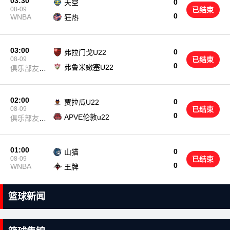
03:30
0
天空
08-09
已结束
0
WNBA
狂热
03:00
0
弗拉门戈U22
08-09
已结束
0
弗鲁米嫩塞U22
俱乐部友谊
赛
02:00
0
贾拉瓜U22
08-09
已结束
0
APVE伦敦u22
俱乐部友谊
赛
01:00
0
山猫
08-09
已结束
0
WNBA
王牌
篮球新闻