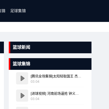
集锦
足球集锦
篮球新闻
篮球集锦
[腾讯全场集锦]太阳轻取国王 杰伦·格林20分 布克复出17+6 威少16+7+4断
03.04
[进球视频] 河南前场逼抢 钟义浩前插领球爆射破门
03.04