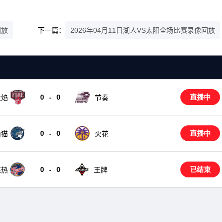
回放
下一篇：
2026年04月11日湖人VS太阳全场比赛录像回放
0
-
0
直播中
节奏
火焰
0
-
0
直播中
山猫
火花
0
-
0
已结束
狂热
王牌