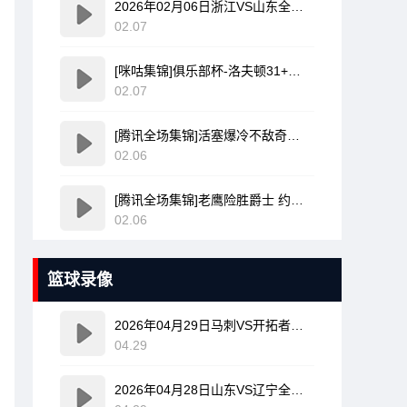
2026年02月06日浙江VS山东全场比赛集锦
02.07
[咪咕集锦]俱乐部杯-洛夫顿31+7+11 奎因37+14 上海力克广东
02.07
[腾讯全场集锦]活塞爆冷不敌奇才 坎宁安30+8+8 杜伦退赛 莱利新高20分
02.06
[腾讯全场集锦]老鹰险胜爵士 约翰逊大三双 兰代尔首秀26+11+5 科利尔25+11
02.06
篮球录像
2026年04月29日马刺VS开拓者全场比赛录像回放
04.29
2026年04月28日山东VS辽宁全场比赛录像回放